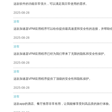
这款软件的功能非常强大，可以满足我日常使用的需求。
2025-08-28
游客
这款加速器VPM应用程序可以给你提供最高速度和安全性的连接，并帮助
2025-08-28
游客
这款加速器VPM应用程序已经为我们带来了无限的隐私和安全性保护。
2025-08-28
游客
这款加速器VPM应用程序提供了顶级的安全性和隐私保护。
2025-08-28
游客
这款app的酒店、餐厅推荐非常有用，让我能够享受到高品质的旅行体验。