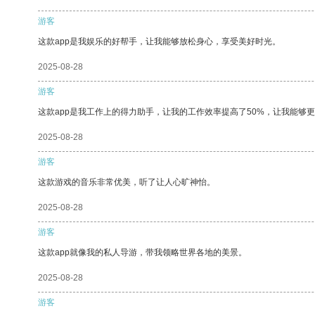
游客
这款app是我娱乐的好帮手，让我能够放松身心，享受美好时光。
2025-08-28
游客
这款app是我工作上的得力助手，让我的工作效率提高了50%，让我能够
2025-08-28
游客
这款游戏的音乐非常优美，听了让人心旷神怡。
2025-08-28
游客
这款app就像我的私人导游，带我领略世界各地的美景。
2025-08-28
游客