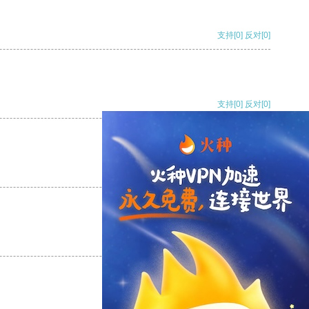
支持
[0]
反对
[0]
支持
[0]
反对
[0]
支持
[0]
反对
[0]
支持
[0]
反对
[0]