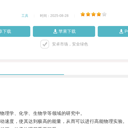
工具
|
时间：2025-08-28
|
卓下载
苹果下载
安卓市场，安全绿色
物理学、化学、生物学等领域的研究中。
动速度，使其达到极高的能量，从而可以进行高能物理实验。