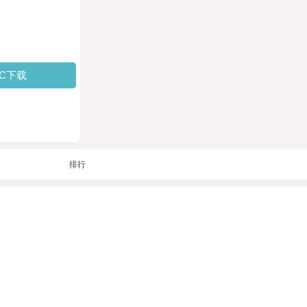
PC下载
排行