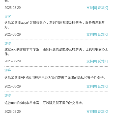
验。
2025-08-29
支持
[0]
反对
[0]
游客
这款加速器app的客服很贴心，遇到问题都能及时解决，服务态度非常
好。
2025-08-29
支持
[0]
反对
[0]
游客
这款app的客服非常专业，遇到问题总是能够及时解决，让我能够安心工
作。
2025-08-29
支持
[0]
反对
[0]
游客
这款加速器VPM应用程序已经为我们带来了无限的隐私和安全性保护。
2025-08-29
支持
[0]
反对
[0]
游客
这款app的功能非常丰富，可以满足我不同的社交需求。
2025-08-29
支持
[0]
反对
[0]