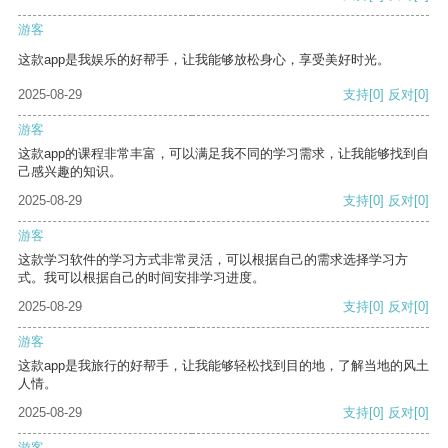
游客
这款app是我娱乐的好帮手，让我能够放松身心，享受美好时光。
2025-08-29
支持
[0]
反对
[0]
游客
这款app的课程非常丰富，可以满足我不同的学习需求，让我能够找到自
己感兴趣的知识。
2025-08-29
支持
[0]
反对
[0]
游客
这款学习软件的学习方式非常灵活，可以根据自己的需求选择学习方
式。我可以根据自己的时间安排学习进度。
2025-08-29
支持
[0]
反对
[0]
游客
这款app是我旅行的好帮手，让我能够轻松找到目的地，了解当地的风土
人情。
2025-08-29
支持
[0]
反对
[0]
游客