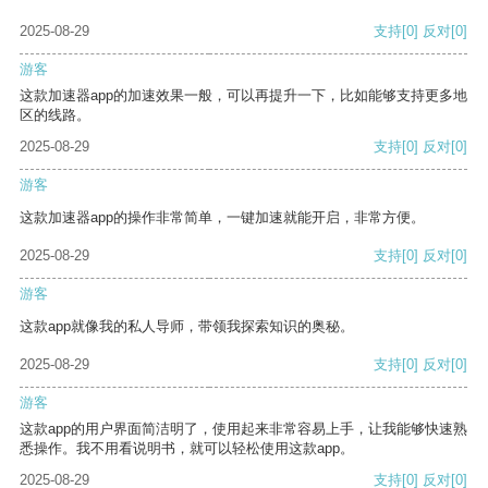
2025-08-29
支持
[0]
反对
[0]
游客
这款加速器app的加速效果一般，可以再提升一下，比如能够支持更多地
区的线路。
2025-08-29
支持
[0]
反对
[0]
游客
这款加速器app的操作非常简单，一键加速就能开启，非常方便。
2025-08-29
支持
[0]
反对
[0]
游客
这款app就像我的私人导师，带领我探索知识的奥秘。
2025-08-29
支持
[0]
反对
[0]
游客
这款app的用户界面简洁明了，使用起来非常容易上手，让我能够快速熟
悉操作。我不用看说明书，就可以轻松使用这款app。
2025-08-29
支持
[0]
反对
[0]