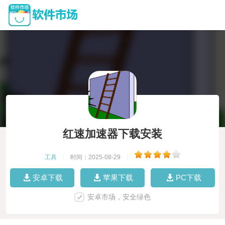
红速加速器下载安装
工具
|
时间：2025-08-29
|
安卓下载
苹果下载
PC下载
安卓市场，安全绿色