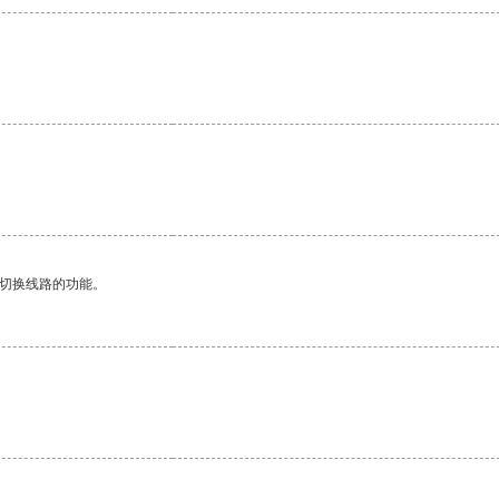
动切换线路的功能。