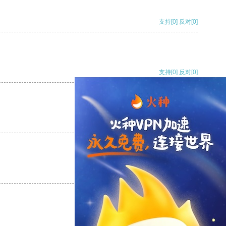
支持
[0]
反对
[0]
支持
[0]
反对
[0]
支持
[0]
反对
[0]
支持
[0]
反对
[0]
支持
[0]
反对
[0]