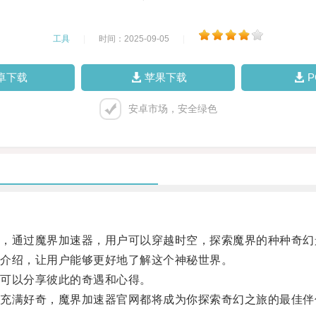
工具
|
时间：2025-09-05
|
卓下载
苹果下载
安卓市场，安全绿色
通过魔界加速器，用户可以穿越时空，探索魔界的种种奇幻
介绍，让用户能够更好地了解这个神秘世界。
可以分享彼此的奇遇和心得。
满好奇，魔界加速器官网都将成为你探索奇幻之旅的最佳伴