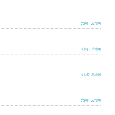
支持
[0]
反对
[0]
支持
[0]
反对
[0]
支持
[0]
反对
[0]
支持
[0]
反对
[0]