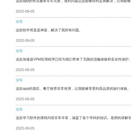
这款app的售后服务非常完善，遇到问题总是能够得到妥善解决，让我能
2025-09-05
游客
这款软件简直是神器，解决了我所有问题。
2025-09-05
游客
这款加速器VPM应用程序已经为我们带来了无限的流畅体验和安全性保护
2025-09-05
游客
这款app的酒店、餐厅推荐非常有用，让我能够享受到高品质的旅行体验。
2025-09-05
游客
这款学习软件的课程内容非常丰富，涵盖了各个学科的知识。老师的讲解
2025-09-05