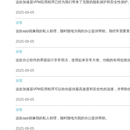
这款加速器VPM应用程序已经为我们带来了无限的隐私保护和安全性保护
2025-09-05
游客
这款app就像我的私人助理，随时随地为我的办公提供帮助。我经常需要查
2025-09-05
游客
这款办公软件的界面设计非常简洁，使用起来非常方便。功能的布局也很
2025-09-05
游客
这款加速器VPM应用程序可以给你提供最高速度和安全性的连接，并帮助
2025-09-05
游客
这款app就像我的私人助理，随时随地为我的办公提供帮助。
2025-09-05