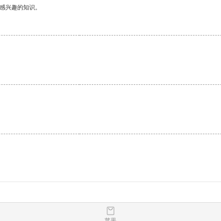
己感兴趣的知识。
。
苹果