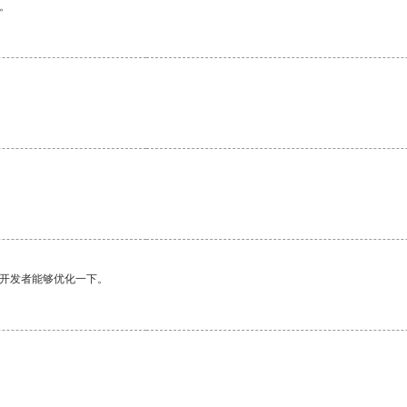
。
。
望开发者能够优化一下。