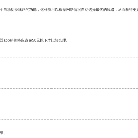
一个自动切换线路的功能，这样就可以根据网络情况自动选择最优的线路，从而获得更
器app的价格应该在50元以下才比较合理。
绩。