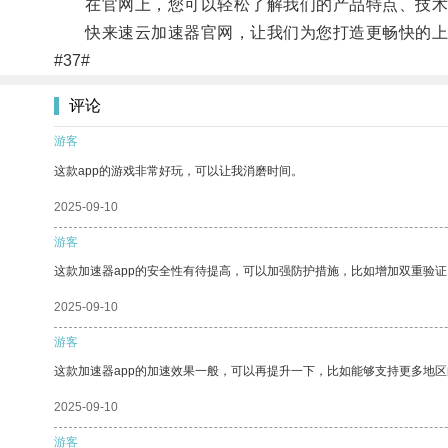
在官网上，您可以轻松了解我们的产品特点、技术
快来速云加速器官网，让我们为您打造更畅快的上
#37#
评论
游客
这款app的游戏非常好玩，可以让我消磨时间。
2025-09-10
游客
这款加速器app的安全性有待提高，可以加强防护措施，比如增加双重验证
2025-09-10
游客
这款加速器app的加速效果一般，可以再提升一下，比如能够支持更多地
2025-09-10
游客