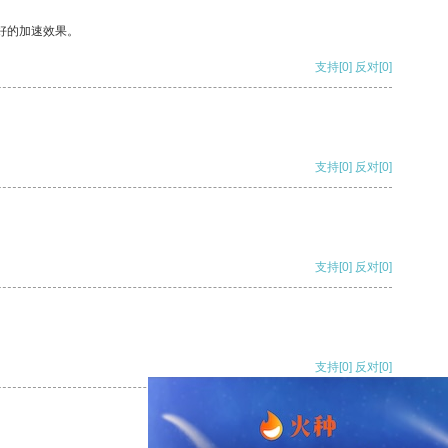
好的加速效果。
支持
[0]
反对
[0]
支持
[0]
反对
[0]
支持
[0]
反对
[0]
支持
[0]
反对
[0]