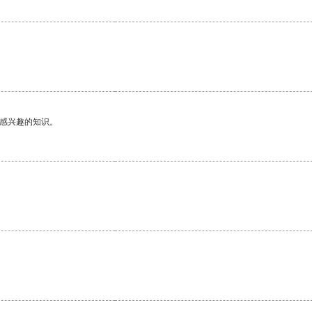
己感兴趣的知识。
。