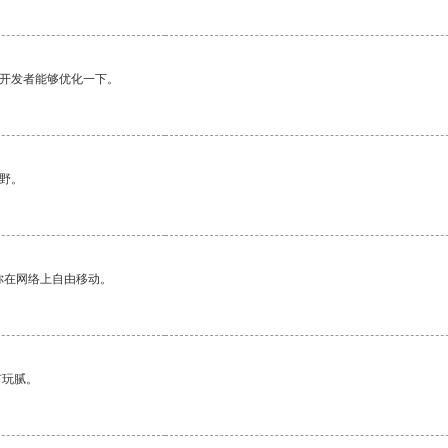
望开发者能够优化一下。
野。
你在网络上自由移动。
有玩腻。