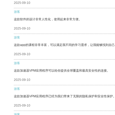
2025-09-10
游客
这款软件的设计非常人性化，使用起来非常方便。
2025-09-10
游客
这款app的课程非常丰富，可以满足我不同的学习需求，让我能够找到自
2025-09-10
游客
这款加速器VPM应用程序可以给你提供全球覆盖和最高安全性的连接。
2025-09-10
游客
这款加速器VPM应用程序已经为我们带来了无限的隐私保护和安全性保护
2025-09-10
游客