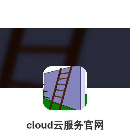
cloud云服务官网