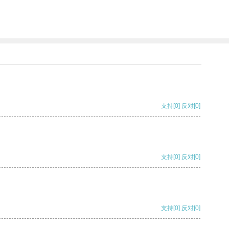
支持
[0]
反对
[0]
支持
[0]
反对
[0]
支持
[0]
反对
[0]