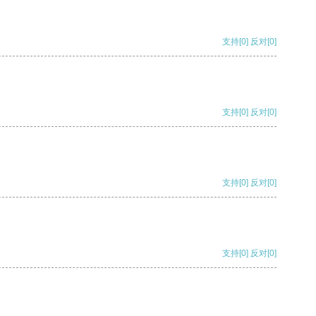
支持
[0]
反对
[0]
支持
[0]
反对
[0]
支持
[0]
反对
[0]
支持
[0]
反对
[0]