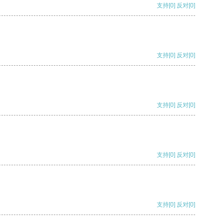
支持
[0]
反对
[0]
支持
[0]
反对
[0]
支持
[0]
反对
[0]
支持
[0]
反对
[0]
支持
[0]
反对
[0]