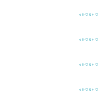
支持
[0]
反对
[0]
支持
[0]
反对
[0]
支持
[0]
反对
[0]
支持
[0]
反对
[0]