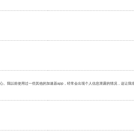
放心。我以前使用过一些其他的加速器app，经常会出现个人信息泄露的情况，这让我