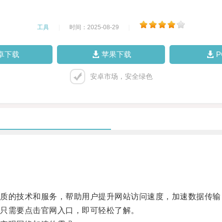
工具
|
时间：2025-08-29
|
卓下载
苹果下载
安卓市场，安全绿色
的技术和服务，帮助用户提升网站访问速度，加速数据传输
只需要点击官网入口，即可轻松了解。