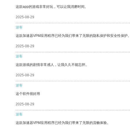
这款app的游戏非常好玩，可以让我消磨时间。
2025-08-29
游客
这款加速器VPM应用程序已经为我们带来了无限的隐私保护和安全性保护
2025-08-29
游客
这款游戏的剧情非常感人，让我久久不能忘怀。
2025-08-29
游客
这个软件很好用
2025-08-29
游客
这款加速器VPM应用程序已经为我们带来了无限的流畅体验。