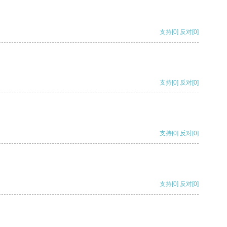
支持
[0]
反对
[0]
支持
[0]
反对
[0]
支持
[0]
反对
[0]
支持
[0]
反对
[0]