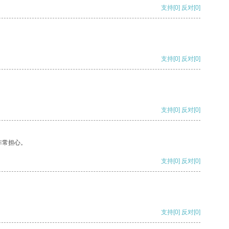
支持
[0]
反对
[0]
支持
[0]
反对
[0]
支持
[0]
反对
[0]
非常担心。
支持
[0]
反对
[0]
支持
[0]
反对
[0]