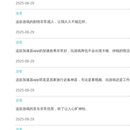
2025-08-29
游客
这款游戏的剧情非常感人，让我久久不能忘怀。
2025-08-29
游客
这款加速器app的加速效果非常好，玩游戏再也不会出现卡顿、掉线的情况
2025-08-29
游客
这款加速器app简直是居家旅行必备神器，无论是看视频、玩游戏还是工
2025-08-29
游客
这款游戏的音乐非常优美，听了让人心旷神怡。
2025-08-29
游客