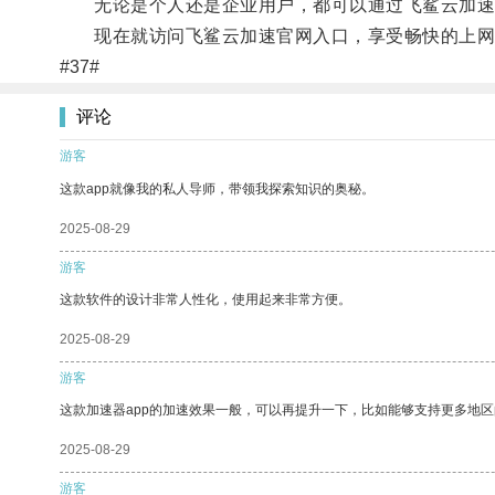
无论是个人还是企业用户，都可以通过飞鲨云加速
现在就访问飞鲨云加速官网入口，享受畅快的上网
#37#
评论
游客
这款app就像我的私人导师，带领我探索知识的奥秘。
2025-08-29
游客
这款软件的设计非常人性化，使用起来非常方便。
2025-08-29
游客
这款加速器app的加速效果一般，可以再提升一下，比如能够支持更多地
2025-08-29
游客